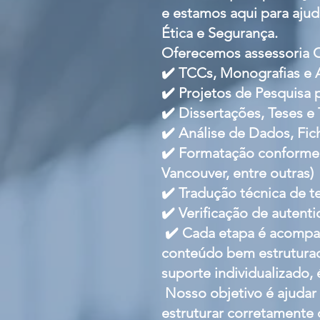
e estamos aqui para ajud
Ética e Segurança.
Oferecemos assessoria 
✔️ TCCs, Monografias e A
✔️ Projetos de Pesquisa
✔️ Dissertações, Teses e
✔️ Análise de Dados, Fi
✔️ Formatação conforme 
Vancouver, entre outras)
✔️ Tradução técnica de 
✔️ Verificação de autenti
✔️ Cada etapa é acompa
conteúdo bem estruturado
suporte individualizado, 
Nosso objetivo é ajudar 
estruturar corretamente 