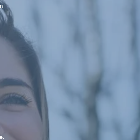
om
e.