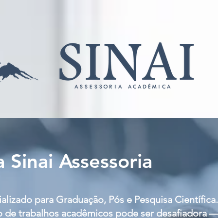
 Sinai Assessoria
lizado para Graduação, Pós e Pesquisa Científica.
 de trabalhos acadêmicos pode ser desafiadora 